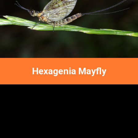
MayFly Entomology
FFNC
ENTOMOLOGY
Hexagenia Mayfly